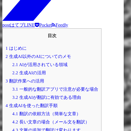
post
はてブ
LINE
Pocket
Feedly
目次
1
はじめに
2
生成AI以外のAIについてのメモ
2.1
AIが活用されている領域
2.2
生成AIの活用
3
翻訳作業への活用
3.1
一般的な翻訳アプリで注意が必要な場合
3.2
生成AIが翻訳に有効である理由
4
生成AIを使った翻訳手順
4.1
翻訳の依頼方法（簡単な文章）
4.2
長い文章の場合（メール文を翻訳）
4.3
文脈の追加で翻訳は変わります