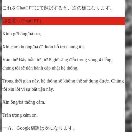
これをChatGPTにて翻訳すると、次の様になります。
回答②（ChatGPT）
Kính gửi ông/bà ○○,
Xin cảm ơn ông/bà đã luôn hỗ trợ chúng tôi.
Vào thứ Bảy tuần tới, từ 8 giờ sáng đến trong vòng 4 tiếng,
chúng tôi sẽ tiến hành cập nhật hệ thống.
Trong thời gian này, hệ thống sẽ không thể sử dụng được. Chúng
tôi xin lỗi vì sự bất tiện này.
Xin ông/bà thông cảm.
Trân trọng cảm ơn.
一方、Google翻訳は次になります。