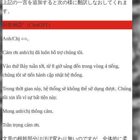
上記の一言を追加すると次の様に翻訳しなおしてくれま
す。
回答例②’（ChatGPT）
Anh/Chị ○○,
Cảm ơn anh/chị đã luôn hỗ trợ chúng tôi.
Vào thứ Bảy tuần tới, từ 8 giờ sáng đến trong vòng 4 tiếng,
chúng tôi sẽ tiến hành cập nhật hệ thống.
Trong thời gian này, hệ thống sẽ không thể sử dụng được. Chúng
tôi xin lỗi vì sự bất tiện này.
Mong anh/chị thông cảm.
Trân trọng cảm ơn.
文章の根幹部分はほぼ変わり無いのですが、全体的に柔