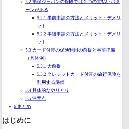
5.2
損保ジャパンの保険では２つの支払いパタ
ーンがある
5.2.1
事前申請の方法とメリット・デメリ
ット
5.2.2
事後申請の方法とメリット・デメリ
ット
5.3
カード付帯の保険利用の前提と事前準備
（具体例）
5.3.1
大前提
5.3.2
クレジットカード付帯の旅行保険を
利用する準備
5.4
具体的なやりとり
5.5
注意点
6
まとめ
はじめに