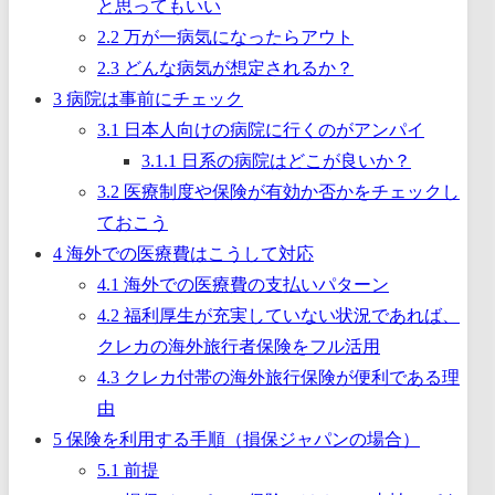
と思ってもいい
2.2
万が一病気になったらアウト
2.3
どんな病気が想定されるか？
3
病院は事前にチェック
3.1
日本人向けの病院に行くのがアンパイ
3.1.1
日系の病院はどこが良いか？
3.2
医療制度や保険が有効か否かをチェックし
ておこう
4
海外での医療費はこうして対応
4.1
海外での医療費の支払いパターン
4.2
福利厚生が充実していない状況であれば、
クレカの海外旅行者保険をフル活用
4.3
クレカ付帯の海外旅行保険が便利である理
由
5
保険を利用する手順（損保ジャパンの場合）
5.1
前提